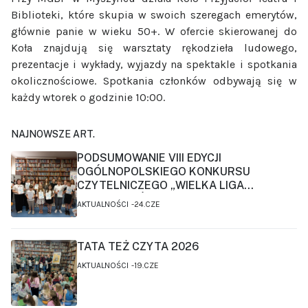
Biblioteki, które skupia w swoich szeregach emerytów,
głównie panie w wieku 50+. W ofercie skierowanej do
Koła znajdują się warsztaty rękodzieła ludowego,
prezentacje i wykłady, wyjazdy na spektakle i spotkania
okolicznościowe. Spotkania członków odbywają się w
każdy wtorek o godzinie 10:00.
NAJNOWSZE ART.
PODSUMOWANIE VIII EDYCJI
OGÓLNOPOLSKIEGO KONKURSU
CZYTELNICZEGO „WIELKA LIGA
CZYTELNIKÓW”
AKTUALNOŚCI
24.CZE
TATA TEŻ CZYTA 2026
AKTUALNOŚCI
19.CZE