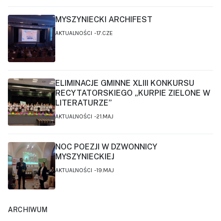
MYSZYNIECKI ARCHIFEST
AKTUALNOŚCI
17.CZE
ELIMINACJE GMINNE XLIII KONKURSU
RECYTATORSKIEGO „KURPIE ZIELONE W
LITERATURZE”
AKTUALNOŚCI
21.MAJ
NOC POEZJI W DZWONNICY
MYSZYNIECKIEJ
AKTUALNOŚCI
19.MAJ
ARCHIWUM