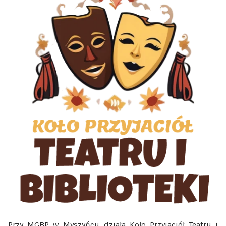
Przy MGBP w Myszyńcu działa Koło Przyjaciół Teatru i