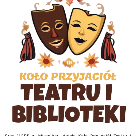
Przy MGBP w Myszyńcu działa Koło Przyjaciół Teatru i