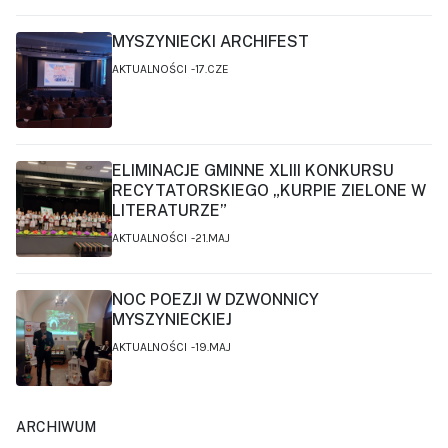
MYSZYNIECKI ARCHIFEST
AKTUALNOŚCI
17.CZE
ELIMINACJE GMINNE XLIII KONKURSU
RECYTATORSKIEGO „KURPIE ZIELONE W
LITERATURZE”
AKTUALNOŚCI
21.MAJ
NOC POEZJI W DZWONNICY
MYSZYNIECKIEJ
AKTUALNOŚCI
19.MAJ
ARCHIWUM