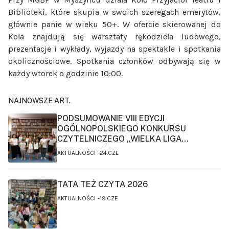
Biblioteki, które skupia w swoich szeregach emerytów,
głównie panie w wieku 50+. W ofercie skierowanej do
Koła znajdują się warsztaty rękodzieła ludowego,
prezentacje i wykłady, wyjazdy na spektakle i spotkania
okolicznościowe. Spotkania członków odbywają się w
każdy wtorek o godzinie 10:00.
NAJNOWSZE ART.
PODSUMOWANIE VIII EDYCJI
OGÓLNOPOLSKIEGO KONKURSU
CZYTELNICZEGO „WIELKA LIGA
CZYTELNIKÓW”
AKTUALNOŚCI
24.CZE
TATA TEŻ CZYTA 2026
AKTUALNOŚCI
19.CZE