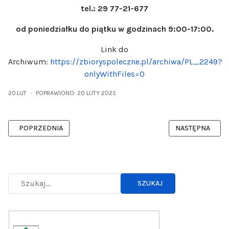
tel.: 29 77-21-677
od poniedziałku do piątku w godzinach 9:00-17:00.
Link do
Archiwum:
https://zbioryspoleczne.pl/archiwa/PL_2249?
onlyWithFiles=0
20.LUT
POPRAWIONO: 20 LUTY 2025
POPRZEDNIA STRONA: PROGRAM DZIAŁANIA BIBLIOTEKI
NASTĘPNA STRO
POPRZEDNIA
NASTĘPNA
SZUKAJ