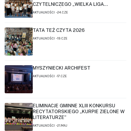
CZYTELNICZEGO „WIELKA LIGA
CZYTELNIKÓW”
AKTUALNOŚCI
24.CZE
TATA TEŻ CZYTA 2026
AKTUALNOŚCI
19.CZE
MYSZYNIECKI ARCHIFEST
AKTUALNOŚCI
17.CZE
ELIMINACJE GMINNE XLIII KONKURSU
RECYTATORSKIEGO „KURPIE ZIELONE W
LITERATURZE”
AKTUALNOŚCI
21.MAJ