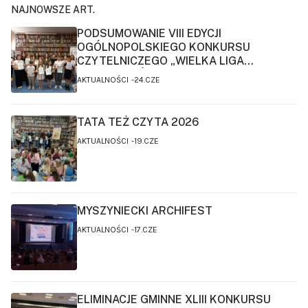
NAJNOWSZE ART.
PODSUMOWANIE VIII EDYCJI
OGÓLNOPOLSKIEGO KONKURSU
CZYTELNICZEGO „WIELKA LIGA
CZYTELNIKÓW”
AKTUALNOŚCI
24.CZE
TATA TEŻ CZYTA 2026
AKTUALNOŚCI
19.CZE
MYSZYNIECKI ARCHIFEST
AKTUALNOŚCI
17.CZE
ELIMINACJE GMINNE XLIII KONKURSU