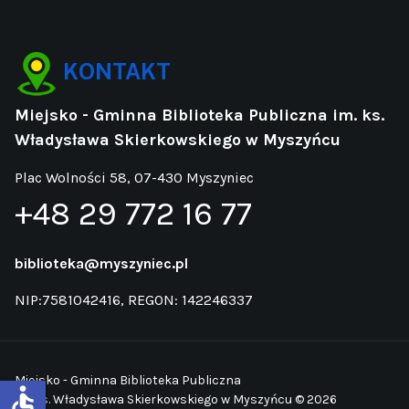
KONTAKT
Miejsko - Gminna Biblioteka Publiczna im. ks.
Władysława Skierkowskiego w Myszyńcu
Plac Wolności 58, 07-430 Myszyniec
+48 29 772 16 77
biblioteka@myszyniec.pl
NIP:7581042416, REGON: 142246337
Miejsko - Gminna Biblioteka Publiczna
accessible
im. ks. Władysława Skierkowskiego w Myszyńcu © 2026