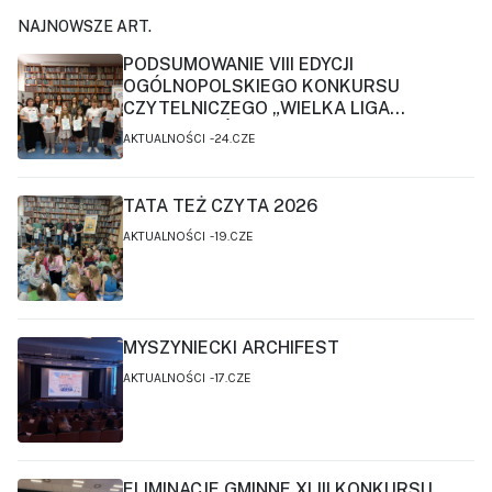
NAJNOWSZE ART.
PODSUMOWANIE VIII EDYCJI
OGÓLNOPOLSKIEGO KONKURSU
CZYTELNICZEGO „WIELKA LIGA
CZYTELNIKÓW”
AKTUALNOŚCI
24.CZE
TATA TEŻ CZYTA 2026
AKTUALNOŚCI
19.CZE
MYSZYNIECKI ARCHIFEST
AKTUALNOŚCI
17.CZE
ELIMINACJE GMINNE XLIII KONKURSU