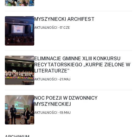
MYSZYNIECKI ARCHIFEST
AKTUALNOŚCI
17.CZE
ELIMINACJE GMINNE XLIII KONKURSU
RECYTATORSKIEGO „KURPIE ZIELONE W
LITERATURZE”
AKTUALNOŚCI
21.MAJ
NOC POEZJI W DZWONNICY
MYSZYNIECKIEJ
AKTUALNOŚCI
19.MAJ