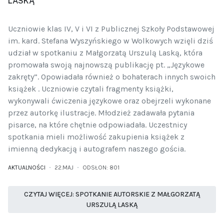
LASKĄ
Uczniowie klas IV, V i VI z Publicznej Szkoły Podstawowej
im. kard. Stefana Wyszyńskiego w Wolkowych wzięli dziś
udział w spotkaniu z Małgorzatą Urszulą Laską, która
promowała swoją najnowszą publikację pt. „Językowe
zakręty”. Opowiadała również o bohaterach innych swoich
książek . Uczniowie czytali fragmenty książki,
wykonywali ćwiczenia językowe oraz obejrzeli wykonane
przez autorkę ilustracje. Młodzież zadawała pytania
pisarce, na które chętnie odpowiadała. Uczestnicy
spotkania mieli możliwość zakupienia książek z
imienną dedykacją i autografem naszego gościa.
AKTUALNOŚCI
22.MAJ
ODSŁON: 801
CZYTAJ WIĘCEJ: SPOTKANIE AUTORSKIE Z MAŁGORZATĄ
URSZULĄ LASKĄ