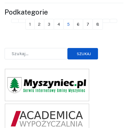
Podkategorie
1
2
3
4
5
6
7
8
SZUKAJ